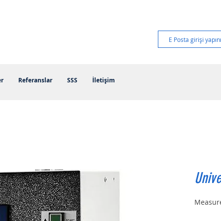
er
Referanslar
SSS
İletişim
Univ
Measure