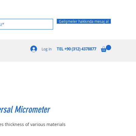
Gelişmeler hakkında mesaj al
TEL +90 (312) 4378877
Log In
ersal Micrometer
s thickness of various materials