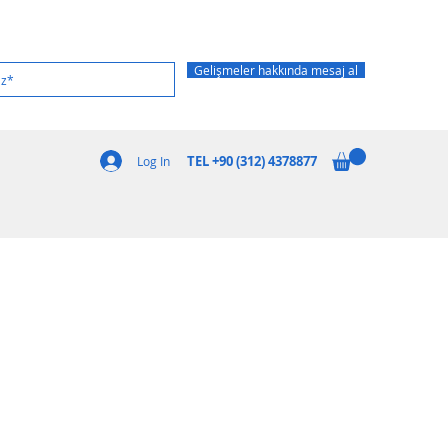
Gelişmeler hakkında mesaj al
TEL +90 (312) 4378877
Log In